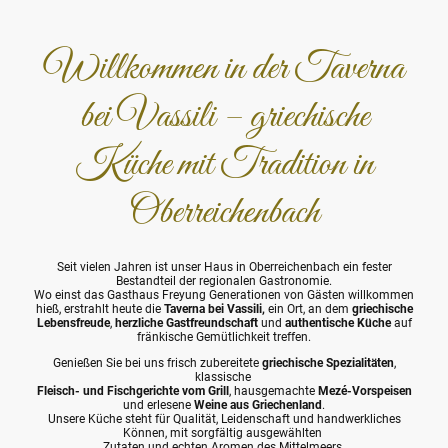
Willkommen in der Taverna
bei Vassili – griechische
Küche mit Tradition in
Oberreichenbach
Seit vielen Jahren ist unser Haus in Oberreichenbach ein fester
Bestandteil der regionalen Gastronomie.
Wo einst das Gasthaus Freyung Generationen von Gästen willkommen
hieß, erstrahlt heute die
Taverna bei Vassili,
ein Ort, an dem
griechische
Lebensfreude
,
herzliche Gastfreundschaft
und
authentische Küche
auf
fränkische Gemütlichkeit treffen.
Genießen Sie bei uns frisch zubereitete
griechische Spezialitäten
,
klassische
Fleisch- und Fischgerichte vom Grill
, hausgemachte
Mezé-Vorspeisen
und erlesene
Weine aus Griechenland
.
Unsere Küche steht für Qualität, Leidenschaft und handwerkliches
Können, mit sorgfältig ausgewählten
Zutaten und echten Aromen des Mittelmeers.